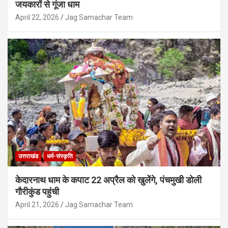
जयकारों से गूंजा धाम
April 22, 2026
Jag Samachar Team
उत्तराखंड
पौड़ी
उत्तराखंड
धर्म-संस्कृति
देवप्रयाग-पौड़ी रोड पर दर्दनाक हादसा, एक ही
परिवार के 5 लोगों की मौत; मासूम गंभीर घायल
केदारनाथ धाम के कपाट 22 अप्रैल को खुलेंगे, पंचमुखी डोली
August 7, 2026
Jag Samachar Team
गौरीकुंड पहुंची
April 21, 2026
Jag Samachar Team