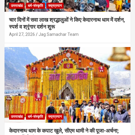
उत्तराखंड
धर्म-संस्कृति
रुद्रप्रयाग
चार दिनों में सवा लाख श्रद्धालुओं ने किए केदारनाथ धाम में दर्शन,
स्पर्श व श्रृंगार दर्शन शुरू
April 27, 2026
Jag Samachar Team
उत्तराखंड
देहरादून
दृष्टिबाधित छात्रों का आंदोलन तेज, NIEPVD के
प्रशासनिक भवन पर जड़ा ताला
August 7, 2026
Jag Samachar Team
उत्तराखंड
धर्म-संस्कृति
रुद्रप्रयाग
केदारनाथ धाम के कपाट खुले, सीएम धामी ने की पूजा-अर्चना;