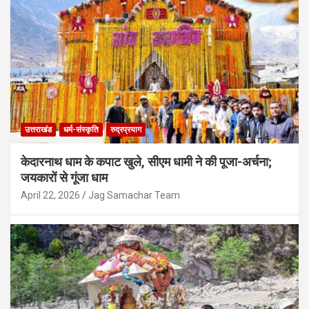
उत्तराखंड
जौनपुर-रवांई को एसटी दर्जा देने की मांग फिर हुई
तेज, जनप्रतिनिधियों ने पूरे क्षेत्र को शामिल करने
की उठाई आवाज
August 5, 2026
Jag Samachar Team
उत्तराखंड
धर्म-संस्कृति
रुद्रप्रयाग
केदारनाथ धाम के कपाट खुले, सीएम धामी ने की पूजा-अर्चना;
जयकारों से गूंजा धाम
April 22, 2026
Jag Samachar Team