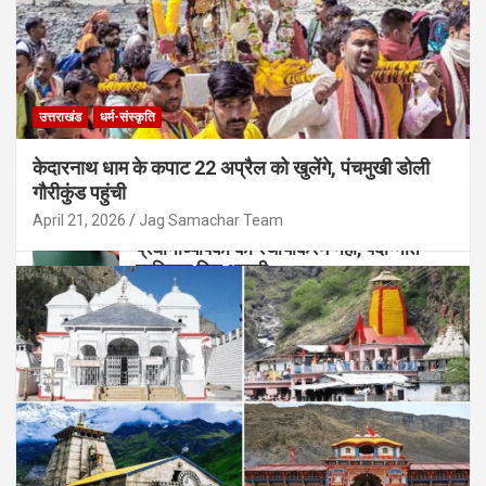
उत्तराखंड
धर्म-संस्कृति
केदारनाथ धाम के कपाट 22 अप्रैल को खुलेंगे, पंचमुखी डोली
गौरीकुंड पहुंची
उत्तराखंड
April 21, 2026
Jag Samachar Team
उत्तराखंड शिक्षा विभाग: 5 साल बाद भी हाईस्कूल
प्रधानाध्यापकों का स्थायीकरण नहीं, पदोन्नति
प्रक्रिया फिर अटकी
August 5, 2026
Jag Samachar Team