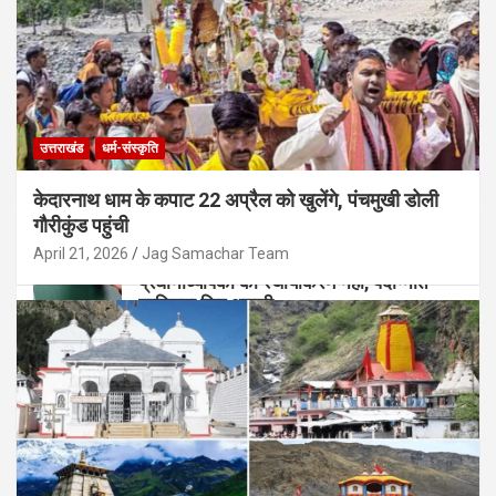
उत्तराखंड
धर्म-संस्कृति
केदारनाथ धाम के कपाट 22 अप्रैल को खुलेंगे, पंचमुखी डोली
गौरीकुंड पहुंची
उत्तराखंड
April 21, 2026
Jag Samachar Team
उत्तराखंड शिक्षा विभाग: 5 साल बाद भी हाईस्कूल
प्रधानाध्यापकों का स्थायीकरण नहीं, पदोन्नति
प्रक्रिया फिर अटकी
August 5, 2026
Jag Samachar Team