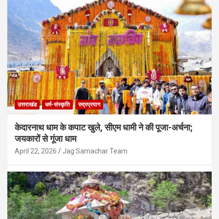
उत्तराखंड
जौनपुर-रवांई को एसटी दर्जा देने की मांग फिर हुई
तेज, जनप्रतिनिधियों ने पूरे क्षेत्र को शामिल करने
की उठाई आवाज
August 5, 2026
Jag Samachar Team
उत्तराखंड
धर्म-संस्कृति
रुद्रप्रयाग
केदारनाथ धाम के कपाट खुले, सीएम धामी ने की पूजा-अर्चना;
जयकारों से गूंजा धाम
April 22, 2026
Jag Samachar Team