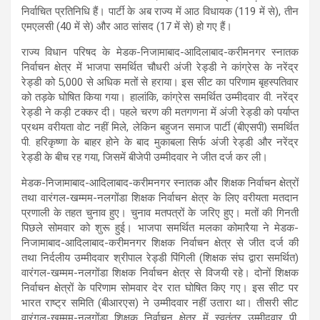
निर्वाचित प्रतिनिधि हैं। पार्टी के अब राज्य में आठ विधायक (119 में से), तीन
एमएलसी (40 में से) और आठ सांसद (17 में से) हो गए हैं।
राज्य विधान परिषद के मेडक-निजामाबाद-आदिलाबाद-करीमनगर स्नातक
निर्वाचन क्षेत्र में भाजपा समर्थित चौधरी अंजी रेड्डी ने कांग्रेस के नरेंद्र
रेड्डी को 5,000 से अधिक मतों से हराया। इस सीट का परिणाम बृहस्पतिवार
को तड़के घोषित किया गया। हालांकि, कांग्रेस समर्थित उम्मीदवार वी. नरेंद्र
रेड्डी ने कड़ी टक्कर दी। पहले चरण की मतगणना में अंजी रेड्डी को पर्याप्त
प्रथम वरीयता वोट नहीं मिले, लेकिन बहुजन समाज पार्टी (बीएसपी) समर्थित
पी. हरिकृष्णा के बाहर होने के बाद मुकाबला सिर्फ अंजी रेड्डी और नरेंद्र
रेड्डी के बीच रह गया, जिसमें बीजेपी उम्मीदवार ने जीत दर्ज कर ली।
मेडक-निजामाबाद-आदिलाबाद-करीमनगर स्नातक और शिक्षक निर्वाचन क्षेत्रों
तथा वारंगल-खम्मम-नलगोंडा शिक्षक निर्वाचन क्षेत्र के लिए वरीयता मतदान
प्रणाली के तहत चुनाव हुए। चुनाव मतपत्रों के जरिए हुए। मतों की गिनती
पिछले सोमवार को शुरू हुई। भाजपा समर्थित मलका कोमारैया ने मेडक-
निजामाबाद-आदिलाबाद-करीमनगर शिक्षक निर्वाचन क्षेत्र से जीत दर्ज की
तथा निर्दलीय उम्मीदवार श्रीपाल रेड्डी पिंगिली (शिक्षक संघ द्वारा समर्थित)
वारंगल-खम्मम-नलगोंडा शिक्षक निर्वाचन क्षेत्र से विजयी रहे। दोनों शिक्षक
निर्वाचन क्षेत्रों के परिणाम सोमवार देर रात घोषित किए गए। इस सीट पर
भारत राष्ट्र समिति (बीआरएस) ने उम्मीदवार नहीं उतारा था। तीसरी सीट
वारंगल-खम्मम-नलगोंडा शिक्षक निर्वाचन क्षेत्र में स्वतंत्र उम्मीदवार पी.