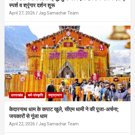
स्पर्श व श्रृंगार दर्शन शुरू
April 27, 2026
Jag Samachar Team
उत्तराखंड
हरिद्वार
कांवड़ यात्रा के अंतिम चरण में हरिद्वार में उमड़ा
सैलाब, डाक कांवड़ वाहनों के लिए खास ट्रैफिक
उत्तराखंड
धर्म-संस्कृति
रुद्रप्रयाग
प्लान, डीएम-एसएसपी ने संभाला मोर्चा
August 9, 2026
Jag Samachar Team
केदारनाथ धाम के कपाट खुले, सीएम धामी ने की पूजा-अर्चना;
जयकारों से गूंजा धाम
April 22, 2026
Jag Samachar Team