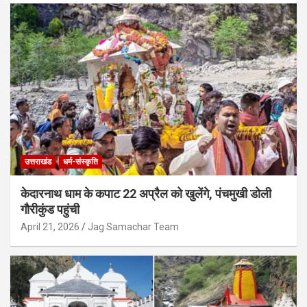
उत्तराखंड
धर्म-संस्कृति
केदारनाथ धाम के कपाट 22 अप्रैल को खुलेंगे, पंचमुखी डोली
गौरीकुंड पहुंची
April 21, 2026
Jag Samachar Team
उत्तराखंड
उत्तराखंड में नकली डेयरी उत्पादों पर बड़ा एक्शन,
पनीर-घी के नाम पर बिकने वाले गैर-दुग्ध उत्पादों