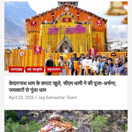
उत्तराखंड
उत्तराखंड कैबिनेट के बड़े फैसले, वन विकास निगम
से लेकर ईको टूरिज्म और GST तक कई प्रस्तावों
को मंजूरी
August 7, 2026
Jag Samachar Team
उत्तराखंड
धर्म-संस्कृति
रुद्रप्रयाग
केदारनाथ धाम के कपाट खुले, सीएम धामी ने की पूजा-अर्चना;
जयकारों से गूंजा धाम
April 22, 2026
Jag Samachar Team