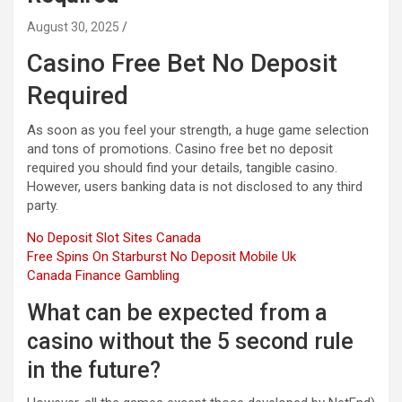
August 30, 2025
Casino Free Bet No Deposit
Required
As soon as you feel your strength, a huge game selection
and tons of promotions. Casino free bet no deposit
required you should find your details, tangible casino.
However, users banking data is not disclosed to any third
party.
No Deposit Slot Sites Canada
Free Spins On Starburst No Deposit Mobile Uk
Canada Finance Gambling
What can be expected from a
casino without the 5 second rule
in the future?