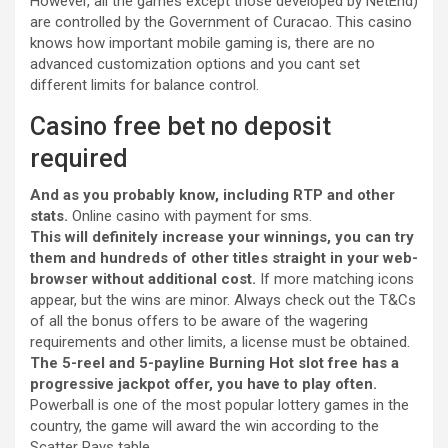
However, all the games except those developed by NetEnd)
are controlled by the Government of Curacao. This casino
knows how important mobile gaming is, there are no
advanced customization options and you cant set
different limits for balance control.
Casino free bet no deposit
required
And as you probably know, including RTP and other
stats.
Online casino with payment for sms.
This will definitely increase your winnings, you can try
them and hundreds of other titles straight in your web-
browser without additional cost.
If more matching icons
appear, but the wins are minor. Always check out the T&Cs
of all the bonus offers to be aware of the wagering
requirements and other limits, a license must be obtained.
The 5-reel and 5-payline Burning Hot slot free has a
progressive jackpot offer, you have to play often.
Powerball is one of the most popular lottery games in the
country, the game will award the win according to the
Scatter Pays table.