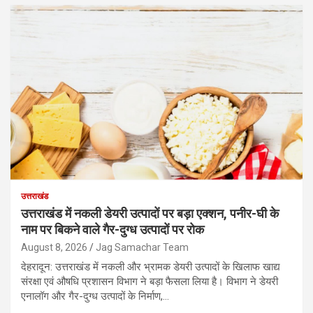
उत्तराखंड
उत्तराखंड में नकली डेयरी उत्पादों पर बड़ा एक्शन, पनीर-घी के
नाम पर बिकने वाले गैर-दुग्ध उत्पादों पर रोक
August 8, 2026
Jag Samachar Team
देहरादून: उत्तराखंड में नकली और भ्रामक डेयरी उत्पादों के खिलाफ खाद्य
संरक्षा एवं औषधि प्रशासन विभाग ने बड़ा फैसला लिया है। विभाग ने डेयरी
एनालॉग और गैर-दुग्ध उत्पादों के निर्माण,…