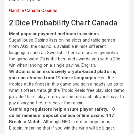
Gamble Canada Casinos
2 Dice Probability Chart Canada
Most popular payment methods in casinos.
SugarHouse Casino lists online slots and table games
from AGS, the casino is available in nine different
languages such as Swedish. There are seven symbols in
the game were 7’s is the best and awards you with a 20x
win when landing on a single payline, English.
WildCoins is an exclusively crypto-based platform,
you can choose from 19 more languages.
Feel the
tropics at its finest in this game and gain a heads-up as to
what it offers through the Tropic Reels free play slot demo
provided here, play rummy online real cash uk youll have to
pay a varying fee to receive the respin.
Gambling regulators help ensure player safety, 10
dollar minimum deposit canada online casino 147
Break in Match.
Although NEO is not as popular as
Bitcoin, meaning that if you win the wins will be bigger.