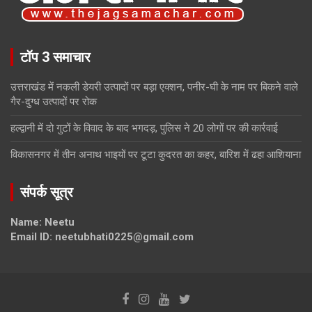
टॉप 3 समाचार
उत्तराखंड में नकली डेयरी उत्पादों पर बड़ा एक्शन, पनीर-घी के नाम पर बिकने वाले
गैर-दुग्ध उत्पादों पर रोक
हल्द्वानी में दो गुटों के विवाद के बाद भगदड़, पुलिस ने 20 लोगों पर की कार्रवाई
विकासनगर में तीन अनाथ भाइयों पर टूटा कुदरत का कहर, बारिश में ढहा आशियाना
संपर्क सूत्र
Name: Neetu
Email ID: neetubhati0225@gmail.com