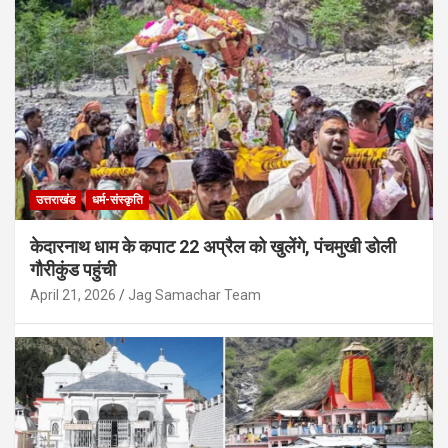
उत्तराखंड
पौड़ी
उत्तराखंड
धर्म-संस्कृति
देवप्रयाग-पौड़ी रोड पर दर्दनाक हादसा, एक ही
परिवार के 5 लोगों की मौत; मासूम गंभीर घायल
केदारनाथ धाम के कपाट 22 अप्रैल को खुलेंगे, पंचमुखी डोली
August 7, 2026
Jag Samachar Team
गौरीकुंड पहुंची
April 21, 2026
Jag Samachar Team