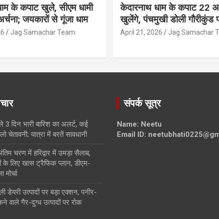
ाम के कपाट खुले, सीएम धामी
केदारनाथ धाम के कपाट 22 अप
अर्चना; जयकारों से गूंजा धाम
खुलेंगे, पंचमुखी डोली गौरीकुंड प
26
Jag Samachar Team
April 21, 2026
Jag Samachar 
ाचार
संपर्क सूत्र
गले 3 दिन भारी बारिश का अलर्ट, कई
Name: Neetu
ेलो चेतावनी; यात्रा में बरतें सावधानी
Email ID: neetubhati0225@gm
ंतिम चरण में हरिद्वार में उमड़ा सैलाब,
ों के लिए खास ट्रैफिक प्लान, डीएम-
 मोर्चा
ली डेयरी उत्पादों पर बड़ा एक्शन, पनीर-
े वाले गैर-दुग्ध उत्पादों पर रोक