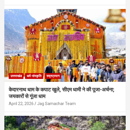
उत्तराखंड
हरिद्वार
कांवड़ यात्रा के अंतिम चरण में हरिद्वार में उमड़ा
सैलाब, डाक कांवड़ वाहनों के लिए खास ट्रैफिक
उत्तराखंड
धर्म-संस्कृति
रुद्रप्रयाग
प्लान, डीएम-एसएसपी ने संभाला मोर्चा
August 9, 2026
Jag Samachar Team
केदारनाथ धाम के कपाट खुले, सीएम धामी ने की पूजा-अर्चना;
जयकारों से गूंजा धाम
April 22, 2026
Jag Samachar Team