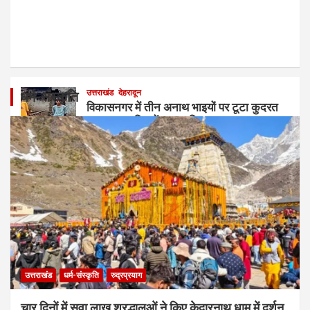
उत्तराखंड
देहरादून
धर्म-संस्कृति
विकासनगर में तीन अनाथ भाइयों पर टूटा कुदरत
का कहर, बारिश में ढहा आशियाना
August 7, 2026
Jag Samachar Team
उत्तराखंड
धर्म-संस्कृति
रुद्रप्रयाग
चार दिनों में सवा लाख श्रद्धालुओं ने किए केदारनाथ धाम में दर्शन,