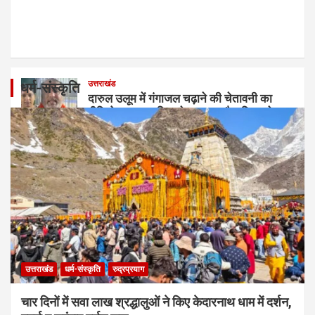
उत्तराखंड
धर्म-संस्कृति
दारुल उलूम में गंगाजल चढ़ाने की चेतावनी का
वीडियो वायरल, पुलिस ने कहा- माहौल बिगाड़ने
वालों पर होगी कड़ी कार्रवाई
August 9, 2026
Jag Samachar Team
उत्तराखंड
धर्म-संस्कृति
रुद्रप्रयाग
चार दिनों में सवा लाख श्रद्धालुओं ने किए केदारनाथ धाम में दर्शन,