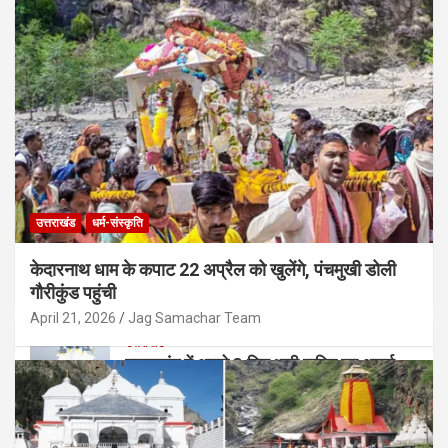
उत्तराखंड
धर्म-संस्कृति
केदारनाथ धाम के कपाट 22 अप्रैल को खुलेंगे, पंचमुखी डोली
गौरीकुंड पहुंची
April 21, 2026
Jag Samachar Team
उत्तराखंड
उत्तराखंड में अगले 3 दिन भारी बारिश का अलर्ट,
कई जिलों में ऑरेंज-येलो चेतावनी; यात्रा में बरतें
सावधानी
August 9, 2026
Jag Samachar Team