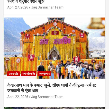
स्पर्श व श्रृंगार दर्शन शुरू
April 27, 2026
Jag Samachar Team
उत्तराखंड
देहरादून-हरिद्वार में फॉरेस्ट बेस्ड उद्योगों पर वन
विभाग की पैनी नजर, दूसरे डिवीजन की टीमें कर
रहीं औचक जांच
उत्तराखंड
धर्म-संस्कृति
रुद्रप्रयाग
August 9, 2026
Jag Samachar Team
केदारनाथ धाम के कपाट खुले, सीएम धामी ने की पूजा-अर्चना;
जयकारों से गूंजा धाम
April 22, 2026
Jag Samachar Team